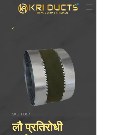
SKU: FDC1
लौ प्रतिरोधी