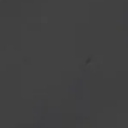
e flange
ded Seam