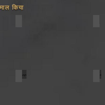
ेमाल किया
C Cleat
Angl
Pittsburgh Seam
Wel