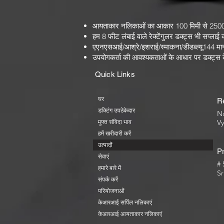
आयताकार नलिकाओं का आकार 100 मिमी से 2500 मिम
हम 8 फीट लंबाई वाले रेक्टेंगुलर डक्ट्स भी सप्लाई क
एएनएसआई/आश्रे/इशराई/स्माकना/डीडब्ल्यू144 मानको
उपयोगकर्ता की आवश्यकताओं के आधार पर डक्ट्स के
Quick Links
घर
R
डक्टिंग उपठेकेदार
No
Vy
मुफ्त संविदा भाव
हमें खरीदारी करें
उत्पादों
Pr
सेवाएं
# 
हमारे बारे में
Sr
संपर्क करें
परियोजनाओं
केआरआई सर्पिल नलिकाएं
केआरआई आयताकार नलिकाएं