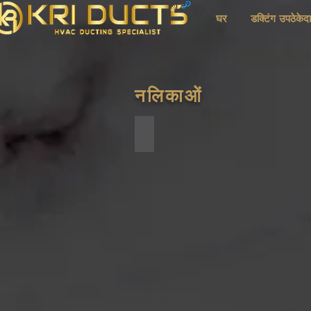
घर
डक्टिंग उपठेकेद
नलिकाओं
GI Ducts