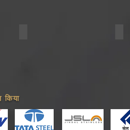
Snap lock Seam
Spir
ाल किया